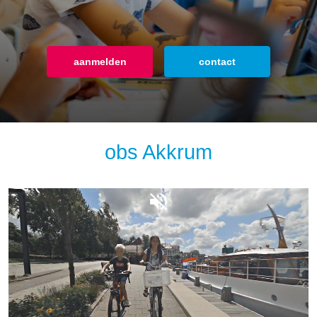
aanmelden
aanmelden
aanmelden
contact
contact
contact
obs Akkrum